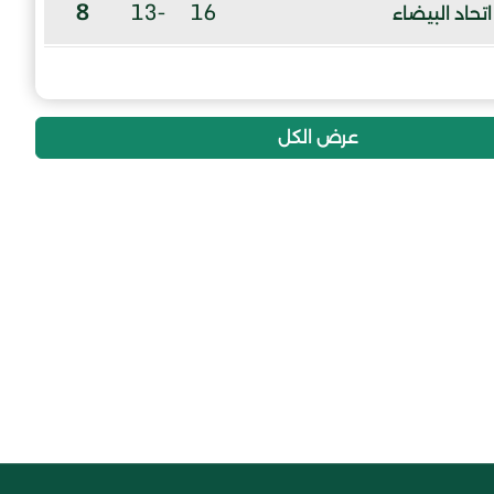
8
-13
16
اتحاد البيضاء
2
-35
16
مولودية القعدة
عرض الكل