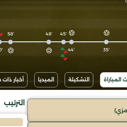
'58
'48
'45
'60
'44
'35
 المباراة
التشكيلة
الميديا
أخبار ذات 
الترتيب
مزي)