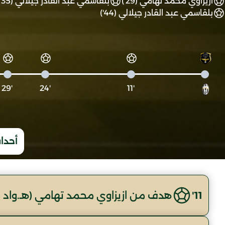
ازيزاوي محمد تهامي (29')
بلقاسمي عبد القادر جيلالي (35')
بلقاسمي عبد القادر جيلالي (44')
'29
'24
'11
أحداث
11'
هدف من ازيزاوي محمد تهامي (هـ.واد 