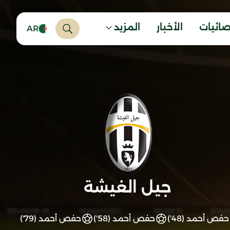
صائيات
الأخبار
المزيد
AR
جيل الغيشة
حفص أحمد (48')
حفص أحمد (58')
حفص أحمد (79')