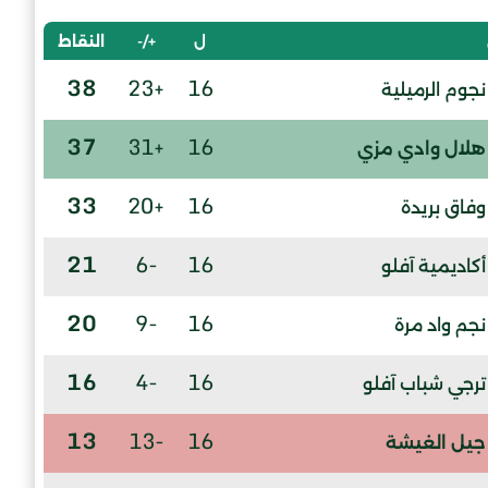
ل
+/-
النقاط
38
+23
16
نجوم الرميلية
37
+31
16
هلال وادي مزي
33
+20
16
وفاق بريدة
21
-6
16
أكاديمية آفلو
20
-9
16
نجم واد مرة
16
-4
16
ترجي شباب آفلو
13
-13
16
جيل الغيشة