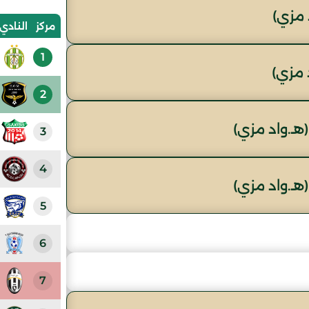
 مزي)
مركز
النادي
1
 مزي)
2
هـ.واد مزي)
3
4
هـ.واد مزي)
5
6
7