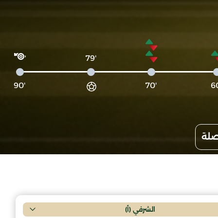
'79
'90
'70
صلة
الشرفي (أ)