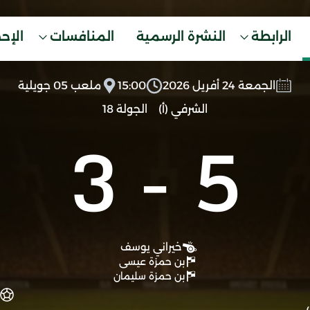
الرابطة
النشرة الرسمية
المنافسات
الإح
الجمعة 24 أفريل 2026
15:00
ملعب 05 جويلية
الشرفي (أ)
الجولة 18
3
-
5
خيراني يوسف
بن حمزة عيسى
بن حمزة سليمان