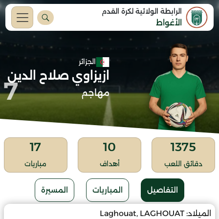
الرابطة الولائية لكرة القدم
الأغواط
الجزائر
ازيزاوي صلاح الدين
7
مهاجم
17
10
1375
دقائق اللعب
أهداف
مباريات
التفاصيل
المباريات
المسيرة
الميلاد:
Laghouat, LAGHOUAT