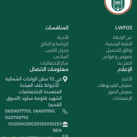
LWF03
المنافسات
عن الرابطة
الأندية
النشرة الرسمية
الرزنامة و النتائج
وثائق للتحميل
جدول الترتيب
نصوص و قوانين
الملاعب
اتصل بنا
مركز الإحصائيات
الإعلام
معلومات الاتصال
الأخبار
حي 72 سكن الواحات الشمالية
معرض الفيديوهات
- الأغواط خلف العيادة
معرض الصور
المتعددة الاختصاصات
الإعتمادات
الشهيد قلومة ميلود (السوق
القديم)
0659877701, 0666111161,
020788710
00200029029130010253
BEA