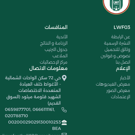
LWF03
المنافسات
عن الرابطة
الأندية
النشرة الرسمية
الرزنامة و النتائج
وثائق للتحميل
جدول الترتيب
نصوص و قوانين
الملاعب
اتصل بنا
مركز الإحصائيات
الإعلام
معلومات الاتصال
الأخبار
حي 72 سكن الواحات الشمالية
معرض الفيديوهات
- الأغواط خلف العيادة
معرض الصور
المتعددة الاختصاصات
الإعتمادات
الشهيد قلومة ميلود (السوق
القديم)
0659877701, 0666111161,
020788710
00200029029130010253
BEA