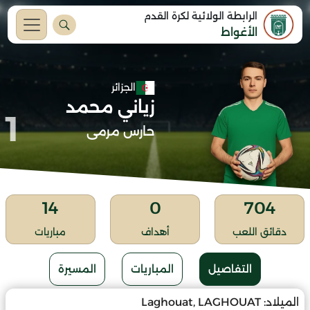
الرابطة الولائية لكرة القدم
الأغواط
الجزائر
زياني محمد
1
حارس مرمى
14
0
704
دقائق اللعب
أهداف
مباريات
التفاصيل
المباريات
المسيرة
الميلاد:
Laghouat, LAGHOUAT