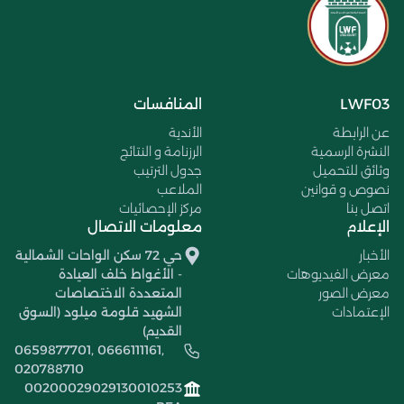
LWF03
المنافسات
عن الرابطة
الأندية
النشرة الرسمية
الرزنامة و النتائج
وثائق للتحميل
جدول الترتيب
نصوص و قوانين
الملاعب
اتصل بنا
مركز الإحصائيات
الإعلام
معلومات الاتصال
الأخبار
حي 72 سكن الواحات الشمالية
معرض الفيديوهات
- الأغواط خلف العيادة
معرض الصور
المتعددة الاختصاصات
الإعتمادات
الشهيد قلومة ميلود (السوق
القديم)
0659877701, 0666111161,
020788710
00200029029130010253