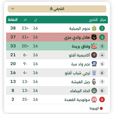
الشرفي (أ)
ل
+/-
النقاط
مركز
النادي
38
+23
16
نجوم الرميلية
1
37
+31
16
هلال وادي مزي
2
33
+20
16
وفاق بريدة
3
21
-6
16
أكاديمية آفلو
4
20
-9
16
نجم واد مرة
5
16
-4
16
ترجي شباب آفلو
6
13
-13
16
جيل الغيشة
7
8
-13
16
اتحاد البيضاء
8
2
-35
16
مولودية القعدة
9
الهبوط