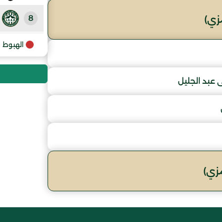
8
زي)
9
الهبوط
عبد الجليل
زي)