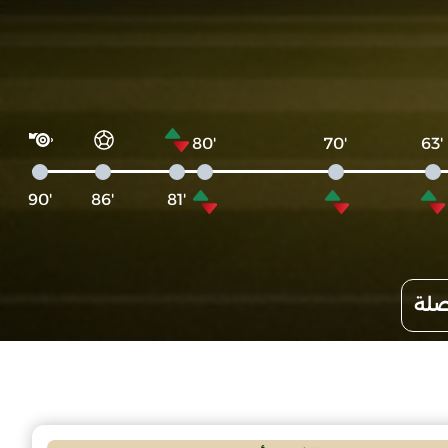
'80
'70
'63
'90
'86
'81
صلة