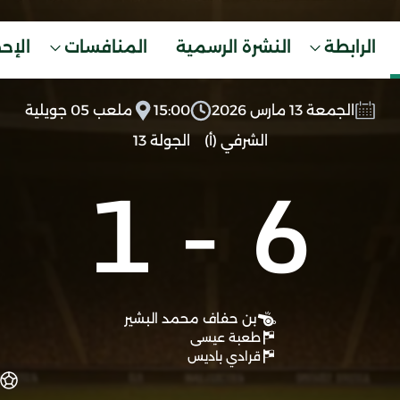
الرابطة
النشرة الرسمية
المنافسات
الإح
الجمعة 13 مارس 2026
15:00
ملعب 05 جويلية
الشرفي (أ)
الجولة 13
1
-
6
بن حفاف محمد البشير
طعبة عيسى
قرادي باديس