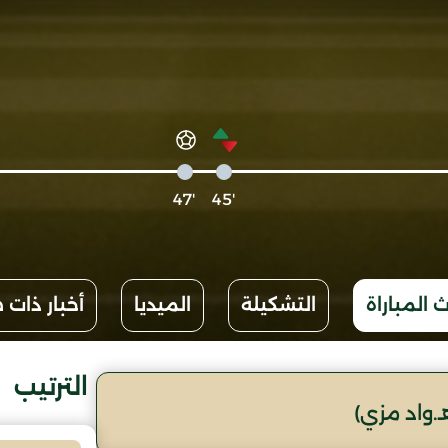
'47
'45
 المباراة
التشكيلة
الميديا
أخبار ذات 
الترتيب
.واد مزي)