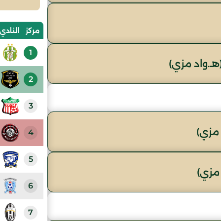
مركز
النادي
1
ـ.واد مزي)
2
3
مزي)
4
5
مزي)
6
7