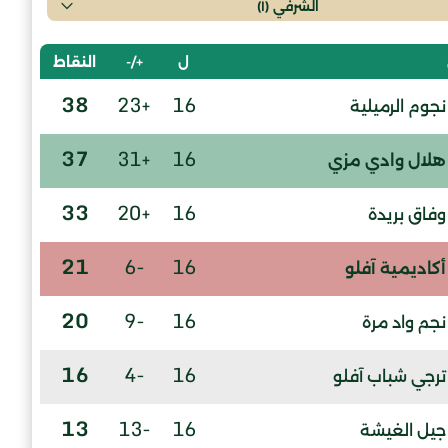
الشرفي (أ)
ل
+/-
النقاط
38
+23
16
نجوم الرميلية
37
+31
16
هلال وادي مزي
33
+20
16
وفاق بريدة
21
-6
16
أكاديمية آفلو
20
-9
16
نجم واد مرة
16
-4
16
ترجي شباب آفلو
13
-13
16
جيل الغيشة