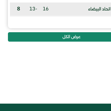
8
-13
16
اتحاد البيضاء
2
-35
16
مولودية القعدة
عرض الكل