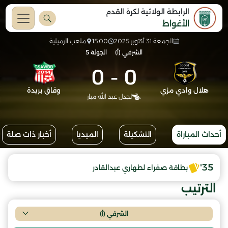
الرابطة الولائية لكرة القدم
الأغواط
الجمعة 31 أكتوبر 2025
15:00
ملعب الرميلية
الشرفي (أ)
الجولة 5
0
-
0
هلال وادي مزي
وفاق بريدة
لجدل عبد الله مبار
أحداث المباراة
التشكيلة
الميديا
أخبار ذات صلة
35'
بطاقة صفراء لطهاري عبدالقادر
الترتيب
الشرفي (أ)