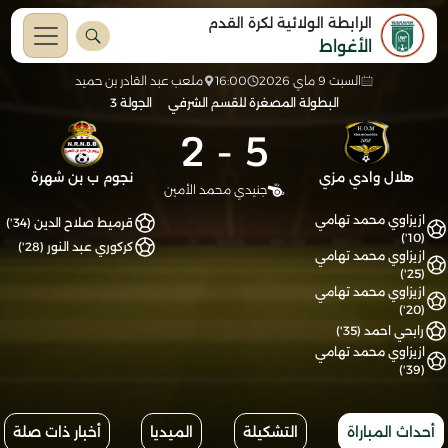
الرابطة الولائية لكرة القدم
الأغواط
السبت 9 ماي 2026
16:00
ملعب عبد القادر بن حميد
البطولة المصغرة للقسم الشرفي
الجولة 3
2
-
5
هلال وادي مزي
نجوم ب بن شهرة
جنيدي محمد الأمين
ازيزاوي محمد تهامي
قرميط صلاح الدين (34')
(10')
كركوري عبد النور (28')
ازيزاوي محمد تهامي
(25')
ازيزاوي محمد تهامي
(20')
رابحي احمد (35')
ازيزاوي محمد تهامي
(39')
أحداث المباراة
التشكيلة
الميديا
أخبار ذات صلة