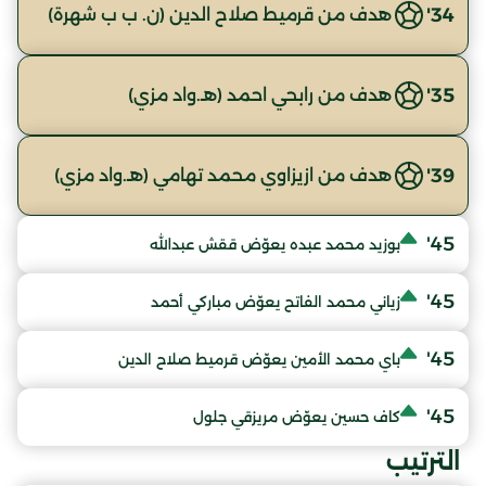
34'
هدف من قرميط صلاح الدين (ن. ب ب شهرة)
35'
هدف من رابحي احمد (هـ.واد مزي)
39'
هدف من ازيزاوي محمد تهامي (هـ.واد مزي)
45'
بوزيد محمد عبده يعوّض ققش عبدالله
45'
زياني محمد الفاتح يعوّض مباركي أحمد
45'
باي محمد الأمين يعوّض قرميط صلاح الدين
45'
كاف حسين يعوّض مريزقي جلول
الترتيب