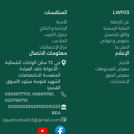
LWF03
المنافسات
عن الرابطة
الأندية
النشرة الرسمية
الرزنامة و النتائج
وثائق للتحميل
جدول الترتيب
نصوص و قوانين
الملاعب
اتصل بنا
مركز الإحصائيات
الإعلام
معلومات الاتصال
الأخبار
حي 72 سكن الواحات الشمالية
معرض الفيديوهات
- الأغواط خلف العيادة
معرض الصور
المتعددة الاختصاصات
الإعتمادات
الشهيد قلومة ميلود (السوق
القديم)
0659877701, 0666111161,
020788710
00200029029130010253
BEA
liguefootball03@gmail.com