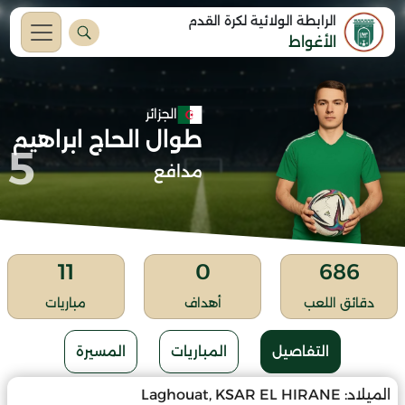
الرابطة الولائية لكرة القدم
الأغواط
الجزائر
طوال الحاج ابراهيم
5
مدافع
11
0
686
دقائق اللعب
أهداف
مباريات
التفاصيل
المباريات
المسيرة
الميلاد:
Laghouat, KSAR EL HIRANE