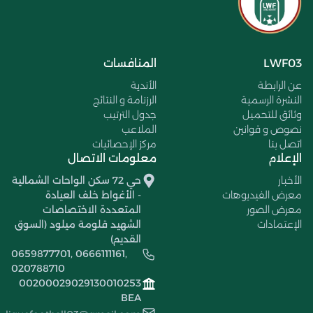
LWF03
المنافسات
عن الرابطة
الأندية
النشرة الرسمية
الرزنامة و النتائج
وثائق للتحميل
جدول الترتيب
نصوص و قوانين
الملاعب
اتصل بنا
مركز الإحصائيات
الإعلام
معلومات الاتصال
الأخبار
حي 72 سكن الواحات الشمالية
معرض الفيديوهات
- الأغواط خلف العيادة
معرض الصور
المتعددة الاختصاصات
الإعتمادات
الشهيد قلومة ميلود (السوق
القديم)
0659877701, 0666111161,
020788710
00200029029130010253
BEA