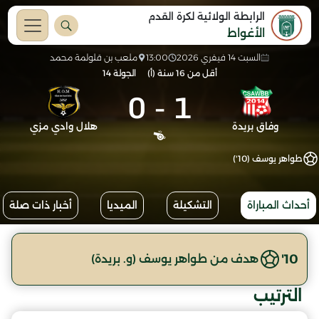
الرابطة الولائية لكرة القدم
الأغواط
السبت 14 فيفري 2026
13:00
ملعب بن قلولمة محمد
أقل من 16 سنة (أ)
الجولة 14
0
-
1
وفاق بريدة
هلال وادي مزي
طواهر يوسف (10')
أحداث المباراة
التشكيلة
الميديا
أخبار ذات صلة
10'
هدف من طواهر يوسف (و. بريدة)
الترتيب