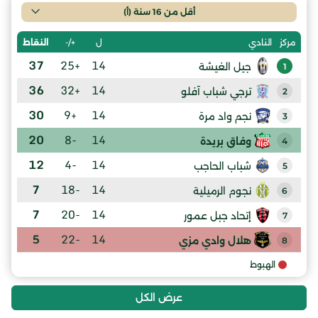
أقل من 16 سنة (أ)
ل
+/-
النقاط
مركز
النادي
37
+25
14
جيل الغيشة
1
36
+32
14
ترجي شباب آفلو
2
30
+9
14
نجم واد مرة
3
20
-8
14
وفاق بريدة
4
12
-4
14
شباب الحاجب
5
7
-18
14
نجوم الرميلية
6
7
-20
14
إتحاد جبل عمور
7
5
-22
14
هلال وادي مزي
8
الهبوط
عرض الكل