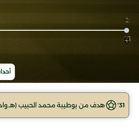
أحداث
31'
هدف من بوطيبة محمد الحبيب (هـ.واد