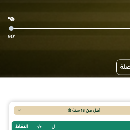
'90
صلة
أقل من 18 سنة (أ)
ل
+/-
النقاط