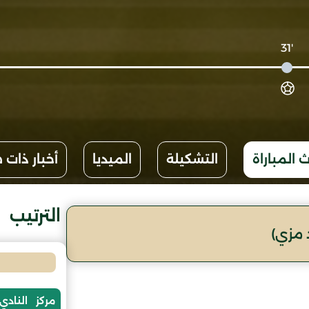
'31
 المباراة
التشكيلة
الميديا
أخبار ذات 
الترتيب
 مزي)
مركز
النادي