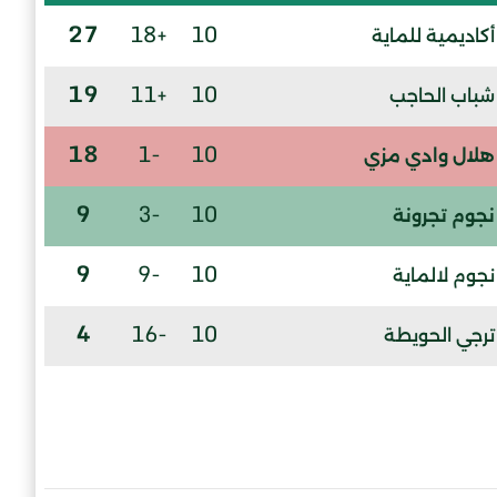
27
+18
10
أكاديمية للماية
19
+11
10
شباب الحاجب
18
-1
10
هلال وادي مزي
9
-3
10
نجوم تجرونة
9
-9
10
نجوم لالماية
4
-16
10
ترجي الحويطة