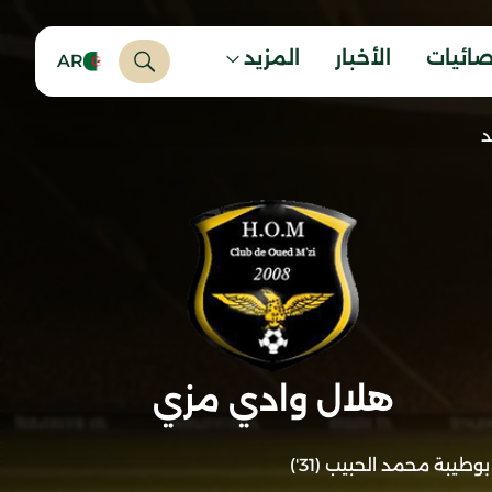
صائيات
الأخبار
المزيد
AR
د
هلال وادي مزي
بوطيبة محمد الحبيب (31')