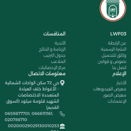
LWF03
المنافسات
عن الرابطة
الأندية
النشرة الرسمية
الرزنامة و النتائج
وثائق للتحميل
جدول الترتيب
نصوص و قوانين
الملاعب
اتصل بنا
مركز الإحصائيات
الإعلام
معلومات الاتصال
الأخبار
حي 72 سكن الواحات الشمالية
معرض الفيديوهات
- الأغواط خلف العيادة
معرض الصور
المتعددة الاختصاصات
الإعتمادات
الشهيد قلومة ميلود (السوق
القديم)
0659877701, 0666111161,
020788710
00200029029130010253