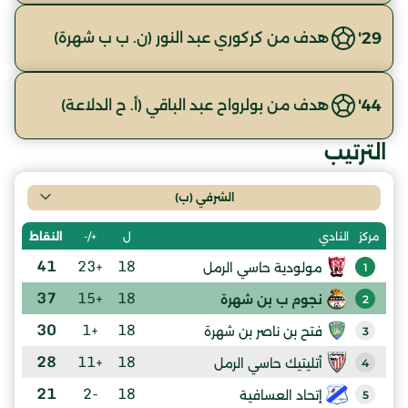
29'
هدف من كركوري عبد النور (ن. ب ب شهرة)
44'
هدف من بولرواح عبد الباقي (أ. ح الدلاعة)
الترتيب
الشرفي (ب)
ل
+/-
النقاط
مركز
النادي
41
+23
18
مولودية حاسي الرمل
1
37
+15
18
نجوم ب بن شهرة
2
30
+1
18
فتح بن ناصر بن شهرة
3
28
+11
18
أتليتيك حاسي الرمل
4
21
-2
18
إتحاد العسافية
5