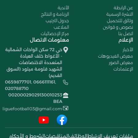
عن الرابطة
الأندية
النشرة الرسمية
الرزنامة و النتائج
وثائق للتحميل
جدول الترتيب
نصوص و قوانين
الملاعب
اتصل بنا
مركز الإحصائيات
الإعلام
معلومات الاتصال
الأخبار
حي 72 سكن الواحات الشمالية
معرض الفيديوهات
- الأغواط خلف العيادة
معرض الصور
المتعددة الاختصاصات
الإعتمادات
الشهيد قلومة ميلود (السوق
القديم)
0659877701, 0666111161,
020788710
00200029029130010253
BEA
liguefootball03@gmail.com
ملفات تعريف الإرتباط
الوظائف
المناقصات
الشروط و الأحكام