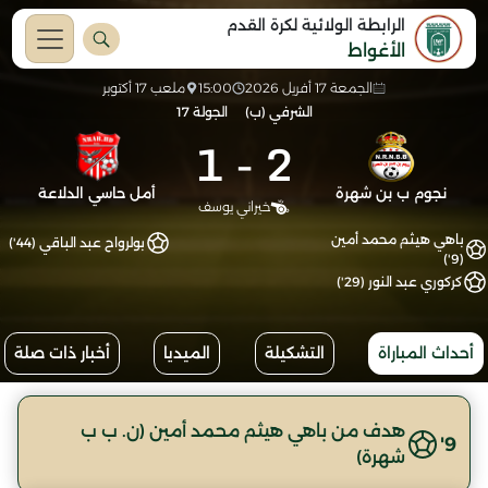
الرابطة الولائية لكرة القدم
الأغواط
الجمعة 17 أفريل 2026
15:00
ملعب 17 أكتوبر
الشرفي (ب)
الجولة 17
1
-
2
نجوم ب بن شهرة
أمل حاسي الدلاعة
خيراني يوسف
باهي هيثم محمد أمين
بولرواح عبد الباقي (44')
(9')
كركوري عبد النور (29')
أحداث المباراة
التشكيلة
الميديا
أخبار ذات صلة
هدف من باهي هيثم محمد أمين (ن. ب ب
9'
شهرة)