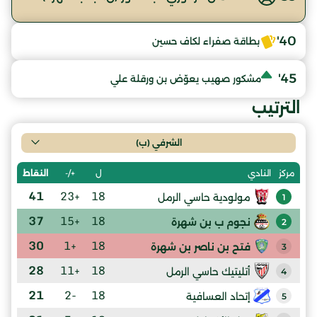
40'
بطاقة صفراء لكاف حسين
45'
مشكور صهيب يعوّض بن ورقلة علي
الترتيب
الشرفي (ب)
ل
+/-
النقاط
مركز
النادي
41
+23
18
مولودية حاسي الرمل
1
37
+15
18
نجوم ب بن شهرة
2
30
+1
18
فتح بن ناصر بن شهرة
3
28
+11
18
أتليتيك حاسي الرمل
4
21
-2
18
إتحاد العسافية
5