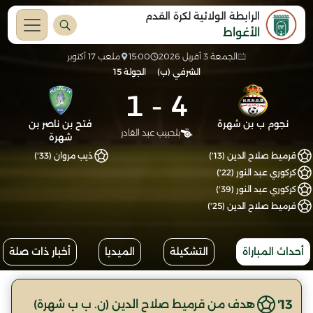
الرابطة الولائية لكرة القدم
الأغواط
الجمعة 3 أفريل 2026
15:00
ملعب 17 أكتوبر
الشرفي (ب)
الجولة 15
1
-
4
نجوم ب بن شهرة
فتح بن ناصر بن
بلحبيب عبد القادر
شهرة
قرميط صلاح الدين (13')
ذيب مروان (33')
كركوري عبد النور (22')
كركوري عبد النور (39')
قرميط صلاح الدين (25')
أحداث المباراة
التشكيلة
الميديا
أخبار ذات صلة
13'
هدف من قرميط صلاح الدين (ن. ب ب شهرة)