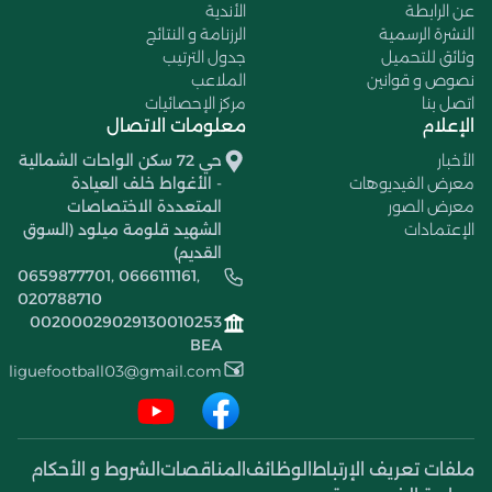
عن الرابطة
الأندية
النشرة الرسمية
الرزنامة و النتائج
وثائق للتحميل
جدول الترتيب
نصوص و قوانين
الملاعب
اتصل بنا
مركز الإحصائيات
الإعلام
معلومات الاتصال
الأخبار
حي 72 سكن الواحات الشمالية
معرض الفيديوهات
- الأغواط خلف العيادة
معرض الصور
المتعددة الاختصاصات
الإعتمادات
الشهيد قلومة ميلود (السوق
القديم)
0659877701, 0666111161,
020788710
00200029029130010253
BEA
liguefootball03@gmail.com
ملفات تعريف الإرتباط
الوظائف
المناقصات
الشروط و الأحكام