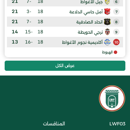
21
-7
18
جيل الأغواط
6
21
-3
18
أمل حاسي الدلاعة
7
21
-7
18
اتحاد الصادقية
8
14
-15
18
ترجي الحويطة
9
13
-16
18
أكاديمية نجوم الأغواط
10
الهبوط
عرض الكل
LWF03
المنافسات