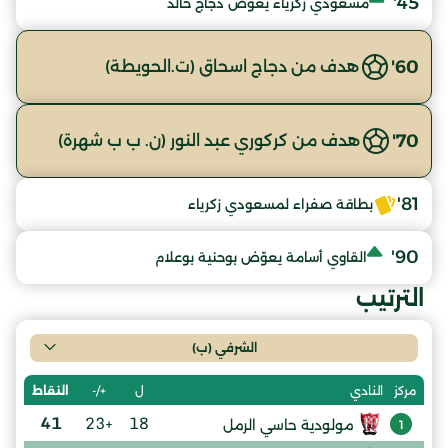
45'
مسعودي زكرياء يعوّض دجاج خالد
60'
هدف من دجاج اسحاق (ت.الحويطة)
70'
هدف من كركوري عبد النور (ن. ب ب شهرة)
81'
بطاقة صفراء لمسعودي زكرياء
90'
القاوي أسامة يعوّض بوحنية بوعلام
الترتيب
الشرفي (ب)
ل
+/-
النقاط
مركز
النادي
41
+23
18
مولودية حاسي الرمل
1