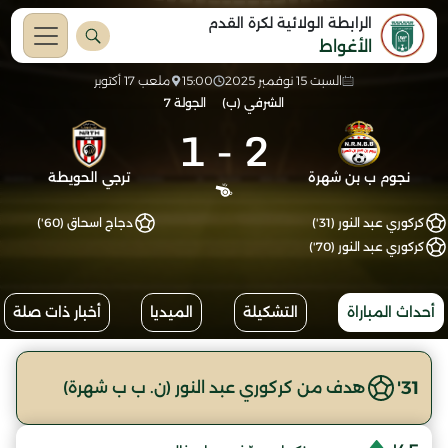
الرابطة الولائية لكرة القدم
الأغواط
السبت 15 نوفمبر 2025
15:00
ملعب 17 أكتوبر
الشرفي (ب)
الجولة 7
1
-
2
نجوم ب بن شهرة
ترجي الحويطة
كركوري عبد النور (31')
دجاج اسحاق (60')
كركوري عبد النور (70')
أحداث المباراة
التشكيلة
الميديا
أخبار ذات صلة
31'
هدف من كركوري عبد النور (ن. ب ب شهرة)