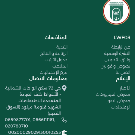
LWF03
المنافسات
عن الرابطة
الأندية
النشرة الرسمية
الرزنامة و النتائج
وثائق للتحميل
جدول الترتيب
نصوص و قوانين
الملاعب
اتصل بنا
مركز الإحصائيات
الإعلام
معلومات الاتصال
الأخبار
حي 72 سكن الواحات الشمالية
معرض الفيديوهات
- الأغواط خلف العيادة
معرض الصور
المتعددة الاختصاصات
الإعتمادات
الشهيد قلومة ميلود (السوق
القديم)
0659877701, 0666111161,
020788710
00200029029130010253