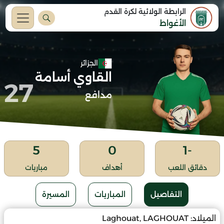
الرابطة الولائية لكرة القدم
الأغواط
الجزائر
القاوي أسامة
27
مدافع
5
0
-1
دقائق اللعب
أهداف
مباريات
التفاصيل
المباريات
المسيرة
الميلاد:
Laghouat, LAGHOUAT