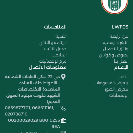
LWF03
المنافسات
عن الرابطة
الأندية
النشرة الرسمية
الرزنامة و النتائج
وثائق للتحميل
جدول الترتيب
نصوص و قوانين
الملاعب
اتصل بنا
مركز الإحصائيات
الإعلام
معلومات الاتصال
الأخبار
حي 72 سكن الواحات الشمالية
معرض الفيديوهات
- الأغواط خلف العيادة
معرض الصور
المتعددة الاختصاصات
الإعتمادات
الشهيد قلومة ميلود (السوق
القديم)
0659877701, 0666111161,
020788710
00200029029130010253
BEA