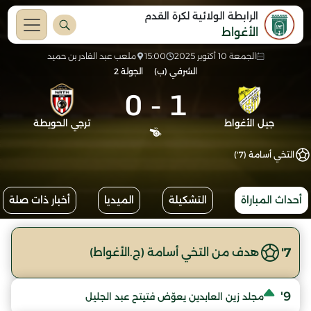
الرابطة الولائية لكرة القدم
الأغواط
الجمعة 10 أكتوبر 2025
15:00
ملعب عبد القادر بن حميد
الشرفي (ب)
الجولة 2
0
-
1
جيل الأغواط
ترجي الحويطة
التخي أسامة (7')
أحداث المباراة
التشكيلة
الميديا
أخبار ذات صلة
7'
هدف من التخي أسامة (ج.الأغواط)
9'
مجلد زين العابدين يعوّض فتيتح عبد الجليل