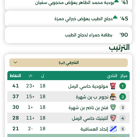
41'
بودية محمد الطاهر يعوّض محجوبي سفيان
45'
دجاج الطيب يعوّض خيراني حمزة
90'
بطاقة حمراء لدجاج الطيب
الترتيب
الشرفي (ب)
ل
+/-
النقاط
مركز
النادي
41
+23
18
مولودية حاسي الرمل
1
37
+15
18
نجوم ب بن شهرة
2
30
+1
18
فتح بن ناصر بن شهرة
3
28
+11
18
أتليتيك حاسي الرمل
4
21
-2
18
إتحاد العسافية
5