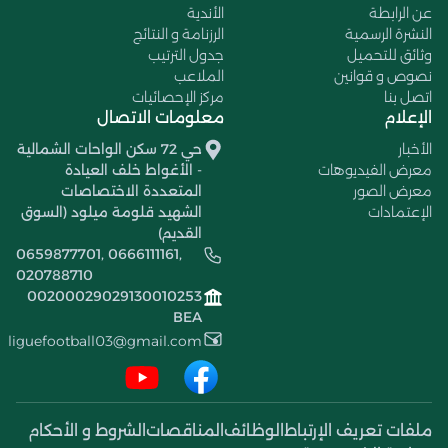
عن الرابطة
الأندية
النشرة الرسمية
الرزنامة و النتائج
وثائق للتحميل
جدول الترتيب
نصوص و قوانين
الملاعب
اتصل بنا
مركز الإحصائيات
الإعلام
معلومات الاتصال
الأخبار
حي 72 سكن الواحات الشمالية
معرض الفيديوهات
- الأغواط خلف العيادة
معرض الصور
المتعددة الاختصاصات
الإعتمادات
الشهيد قلومة ميلود (السوق
القديم)
0659877701, 0666111161,
020788710
00200029029130010253
BEA
liguefootball03@gmail.com
ملفات تعريف الإرتباط
الوظائف
المناقصات
الشروط و الأحكام