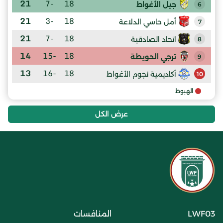
21
-7
18
جيل الأغواط
6
21
-3
18
أمل حاسي الدلاعة
7
21
-7
18
اتحاد الصادقية
8
14
-15
18
ترجي الحويطة
9
13
-16
18
أكاديمية نجوم الأغواط
10
الهبوط
عرض الكل
LWF03
المنافسات