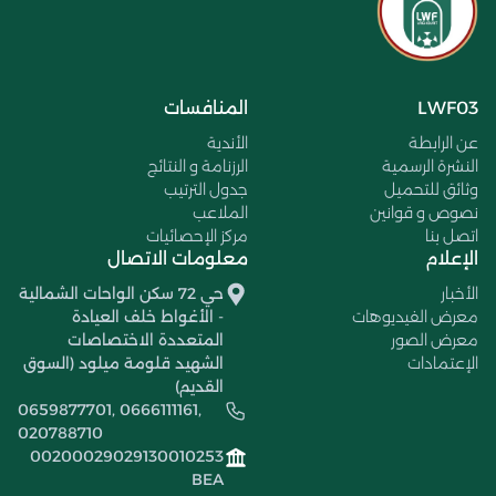
LWF03
المنافسات
عن الرابطة
الأندية
النشرة الرسمية
الرزنامة و النتائج
وثائق للتحميل
جدول الترتيب
نصوص و قوانين
الملاعب
اتصل بنا
مركز الإحصائيات
الإعلام
معلومات الاتصال
الأخبار
حي 72 سكن الواحات الشمالية
معرض الفيديوهات
- الأغواط خلف العيادة
معرض الصور
المتعددة الاختصاصات
الإعتمادات
الشهيد قلومة ميلود (السوق
القديم)
0659877701, 0666111161,
020788710
00200029029130010253
BEA