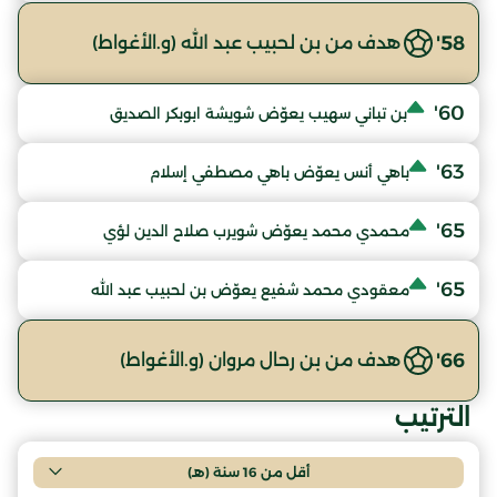
58'
هدف من بن لحبيب عبد الله (و.الأغواط)
60'
بن تباني سهيب يعوّض شويشة ابوبكر الصديق
63'
باهي أنس يعوّض باهي مصطفي إسلام
65'
محمدي محمد يعوّض شويرب صلاح الدين لؤي
65'
معقودي محمد شفيع يعوّض بن لحبيب عبد الله
66'
هدف من بن رحال مروان (و.الأغواط)
الترتيب
أقل من 16 سنة (هـ)