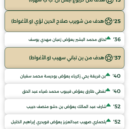
25'
هدف من شويرب صلاح الدين لؤي (و.الأغواط)
36'
لحاق محمد البشير يعوّض زعبان مهدي يوسف
37'
هدف من بن تباني سهيب (و.الأغواط)
40'
بن قريقة يحي زكرياء يعوّض بوديسة محمد سفيان
40'
نفطي طارق يعوّض قيبوب محمد ضياء عبد الحق
52'
شارف عبد المالك يعوّض بن دشو منصف حبيب
52'
بلحماري صهيب عبدالعزيز يعوّض قويدري إبراهيم الخليل