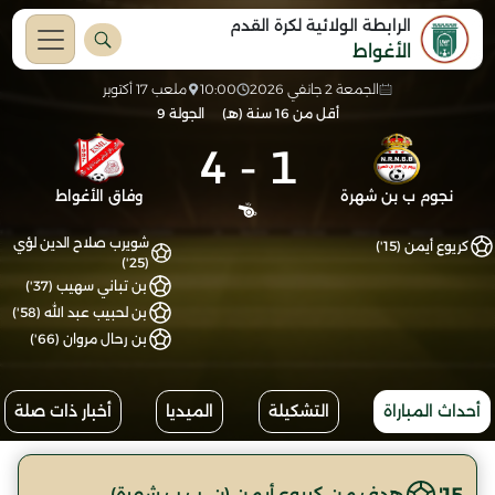
الرابطة الولائية لكرة القدم
الأغواط
الجمعة 2 جانفي 2026
10:00
ملعب 17 أكتوبر
أقل من 16 سنة (هـ)
الجولة 9
4
-
1
نجوم ب بن شهرة
وفاق الأغواط
شويرب صلاح الدين لؤي
كريوع أيمن (15')
(25')
بن تباني سهيب (37')
بن لحبيب عبد الله (58')
بن رحال مروان (66')
أحداث المباراة
التشكيلة
الميديا
أخبار ذات صلة
15'
هدف من كريوع أيمن (ن. ب ب شهرة)