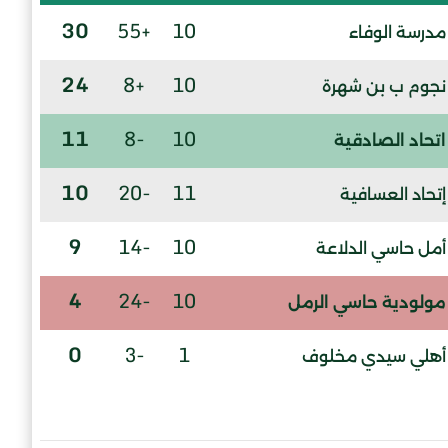
30
+55
10
مدرسة الوفاء
24
+8
10
نجوم ب بن شهرة
11
-8
10
اتحاد الصادقية
10
-20
11
إتحاد العسافية
9
-14
10
أمل حاسي الدلاعة
4
-24
10
مولودية حاسي الرمل
0
-3
1
أهلي سيدي مخلوف