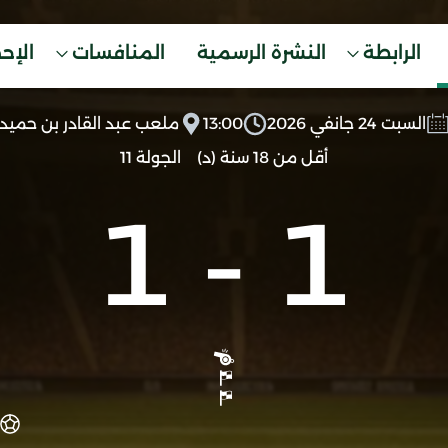
الرابطة
النشرة الرسمية
المنافسات
الإح
السبت 24 جانفي 2026
13:00
ملعب عبد القادر بن حميد
أقل من 18 سنة (د)
الجولة 11
1
-
1