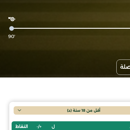
'90
صلة
أقل من 18 سنة (د)
ل
+/-
النقاط