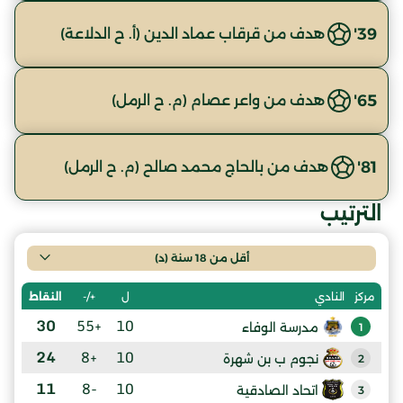
39'
هدف من قرقاب عماد الدين (أ. ح الدلاعة)
65'
هدف من واعر عصام (م. ح الرمل)
81'
هدف من بالحاج محمد صالح (م. ح الرمل)
الترتيب
أقل من 18 سنة (د)
ل
+/-
النقاط
مركز
النادي
30
+55
10
مدرسة الوفاء
1
24
+8
10
نجوم ب بن شهرة
2
11
-8
10
اتحاد الصادقية
3