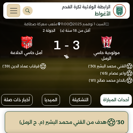
الرابطة الولائية لكرة القدم
الأغواط
السبت 1 نوفمبر 2025
11:00
ملعب معركة صطافة
أقل من 18 سنة (د)
الجولة 2
1
-
3
مولودية حاسي
أمل حاسي الدلاعة
الرمل
القني محمد البشير (30')
قرقاب عماد الدين (39')
واعر عصام (65')
بالحاج محمد صالح (81')
أحداث المباراة
التشكيلة
الميديا
أخبار ذات صلة
30'
هدف من القني محمد البشير (م. ح الرمل)