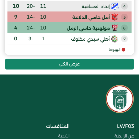
10
-20
11
إتحاد العسافية
4
9
-14
10
أمل حاسي الدلاعة
5
4
-24
10
مولودية حاسي الرمل
6
0
-3
1
أهلي سيدي مخلوف
7
الهبوط
عرض الكل
LWF03
المنافسات
عن الرابطة
الأندية