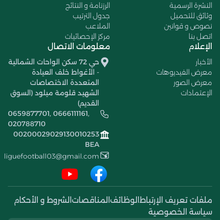
النشرة الرسمية
الرزنامة و النتائج
وثائق للتحميل
جدول الترتيب
نصوص و قوانين
الملاعب
اتصل بنا
مركز الإحصائيات
الإعلام
معلومات الاتصال
الأخبار
حي 72 سكن الواحات الشمالية
معرض الفيديوهات
- الأغواط خلف العيادة
معرض الصور
المتعددة الاختصاصات
الإعتمادات
الشهيد قلومة ميلود (السوق
القديم)
0659877701, 0666111161,
020788710
00200029029130010253
BEA
liguefootball03@gmail.com
ملفات تعريف الإرتباط
الوظائف
المناقصات
الشروط و الأحكام
سياسة الخصوصية