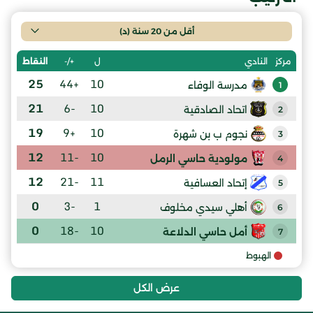
أقل من 20 سنة (د)
ل
+/-
النقاط
مركز
النادي
25
+44
10
مدرسة الوفاء
1
21
-6
10
اتحاد الصادقية
2
19
+9
10
نجوم ب بن شهرة
3
12
-11
10
مولودية حاسي الرمل
4
12
-21
11
إتحاد العسافية
5
0
-3
1
أهلي سيدي مخلوف
6
0
-18
10
أمل حاسي الدلاعة
7
الهبوط
عرض الكل