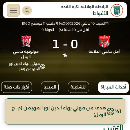
الرابطة الولائية لكرة القدم
الأغواط
السبت 10 جانفي 2026
14:00
ملعب 11 ديسمبر 1960
أقل من 20 سنة (د)
الجولة 9
1
-
0
أمل حاسي الدلاعة
مولودية حاسي
الرمل
مهني بهاء الدين نور
المهيمن (41')
أحداث المباراة
التشكيلة
الميديا
أخبار ذات صلة
هدف من مهني بهاء الدين نور المهيمن (م. ح
41'
الرمل)
الترتيب