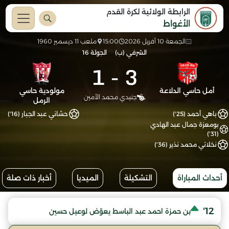
الرابطة الولائية لكرة القدم
الأغواط
الجمعة 10 أفريل 2026
15:00
ملعب 11 ديسمبر 1960
الشرفي (ب)
الجولة 16
1
-
3
أمل حاسي الدلاعة
مولودية حاسي
جنيدي محمد الأمين
الرمل
باهي أحمد (25')
حشاني عبد الجبار (16')
بومعزة جمال عبد الهادي
(31')
نخلاتي محمد نذير (36')
أحداث المباراة
التشكيلة
الميديا
أخبار ذات صلة
12'
بن حمزة احمد عبد الباسط يعوّض لوعيل حسين