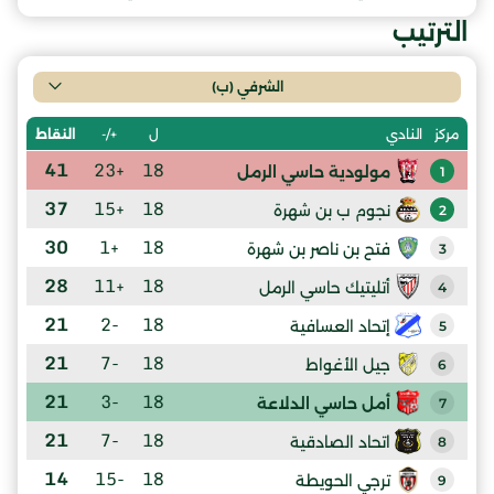
الترتيب
الشرفي (ب)
ل
+/-
النقاط
مركز
النادي
41
+23
18
مولودية حاسي الرمل
1
37
+15
18
نجوم ب بن شهرة
2
30
+1
18
فتح بن ناصر بن شهرة
3
28
+11
18
أتليتيك حاسي الرمل
4
21
-2
18
إتحاد العسافية
5
21
-7
18
جيل الأغواط
6
21
-3
18
أمل حاسي الدلاعة
7
21
-7
18
اتحاد الصادقية
8
14
-15
18
ترجي الحويطة
9