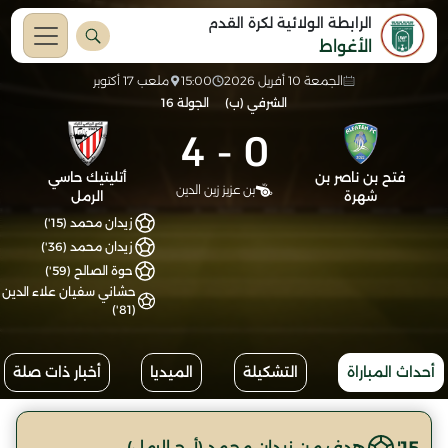
الرابطة الولائية لكرة القدم
الأغواط
الجمعة 10 أفريل 2026
15:00
ملعب 17 أكتوبر
الشرفي (ب)
الجولة 16
4
-
0
فتح بن ناصر بن
أتليتيك حاسي
بن عزيز زين الدين
شهرة
الرمل
زيدان محمد (15')
زيدان محمد (36')
حوة الصالح (59')
حشاني سفيان علاء الدين
(81')
أحداث المباراة
التشكيلة
الميديا
أخبار ذات صلة
15'
هدف من زيدان محمد (أ. ح الرمل)