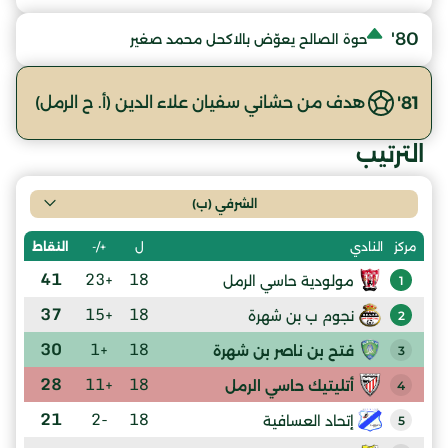
80'
حوة الصالح يعوّض بالاكحل محمد صغير
81'
هدف من حشاني سفيان علاء الدين (أ. ح الرمل)
الترتيب
الشرفي (ب)
ل
+/-
النقاط
مركز
النادي
41
+23
18
مولودية حاسي الرمل
1
37
+15
18
نجوم ب بن شهرة
2
30
+1
18
فتح بن ناصر بن شهرة
3
28
+11
18
أتليتيك حاسي الرمل
4
21
-2
18
إتحاد العسافية
5