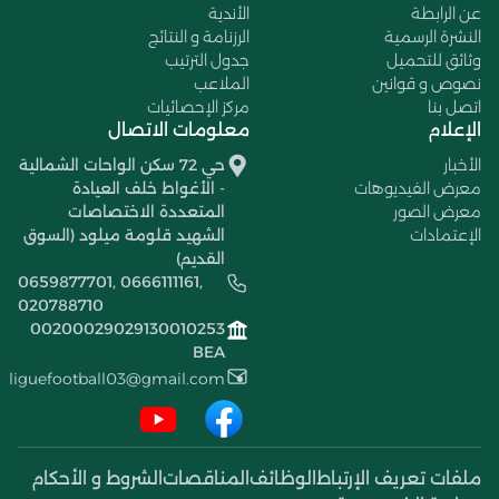
عن الرابطة
الأندية
النشرة الرسمية
الرزنامة و النتائج
وثائق للتحميل
جدول الترتيب
نصوص و قوانين
الملاعب
اتصل بنا
مركز الإحصائيات
الإعلام
معلومات الاتصال
الأخبار
حي 72 سكن الواحات الشمالية
معرض الفيديوهات
- الأغواط خلف العيادة
معرض الصور
المتعددة الاختصاصات
الإعتمادات
الشهيد قلومة ميلود (السوق
القديم)
0659877701, 0666111161,
020788710
00200029029130010253
BEA
liguefootball03@gmail.com
ملفات تعريف الإرتباط
الوظائف
المناقصات
الشروط و الأحكام