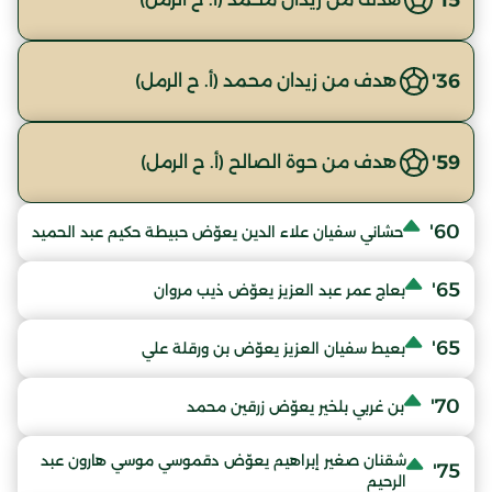
36'
هدف من زيدان محمد (أ. ح الرمل)
59'
هدف من حوة الصالح (أ. ح الرمل)
60'
حشاني سفيان علاء الدين يعوّض حبيطة حكيم عبد الحميد
65'
بعاج عمر عبد العزيز يعوّض ذيب مروان
65'
بعيط سفيان العزيز يعوّض بن ورقلة علي
70'
بن غربي بلخير يعوّض زرقين محمد
شقنان صغير إبراهيم يعوّض دقموسي موسي هارون عبد
75'
الرحيم