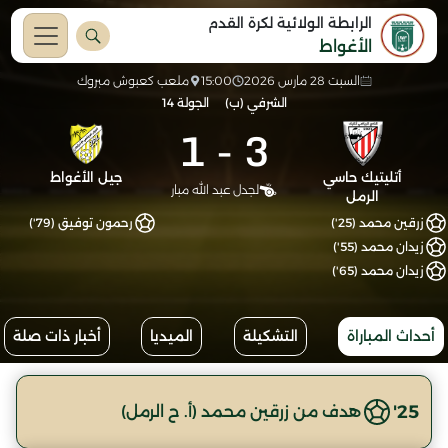
الرابطة الولائية لكرة القدم
الأغواط
السبت 28 مارس 2026
15:00
ملعب كعبوش مبروك
الشرفي (ب)
الجولة 14
1
-
3
أتليتيك حاسي
جيل الأغواط
لجدل عبد الله مبار
الرمل
زرقين محمد (25')
رحمون توفيق (79')
زيدان محمد (55')
زيدان محمد (65')
أحداث المباراة
التشكيلة
الميديا
أخبار ذات صلة
25'
هدف من زرقين محمد (أ. ح الرمل)