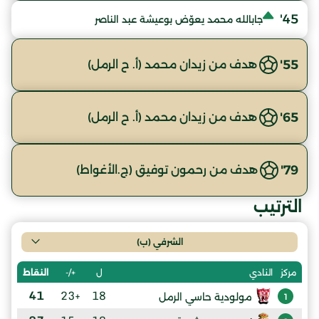
45'
جابالله محمد يعوّض بوعيشة عبد الناصر
55'
هدف من زيدان محمد (أ. ح الرمل)
65'
هدف من زيدان محمد (أ. ح الرمل)
79'
هدف من رحمون توفيق (ج.الأغواط)
الترتيب
الشرفي (ب)
ل
+/-
النقاط
مركز
النادي
41
+23
18
مولودية حاسي الرمل
1