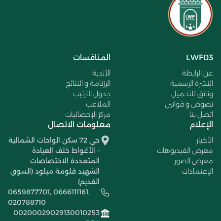
LWF03
المنافسات
عن الرابطة
الأندية
النشرة الرسمية
الرزنامة و النتائج
وثائق للتحميل
جدول الترتيب
نصوص و قوانين
الملاعب
اتصل بنا
مركز الإحصائيات
الإعلام
معلومات الاتصال
الأخبار
حي 72 سكن الواحات الشمالية
معرض الفيديوهات
- الأغواط خلف العيادة
معرض الصور
المتعددة الاختصاصات
الإعتمادات
الشهيد قلومة ميلود (السوق
القديم)
0659877701, 0666111161,
020788710
00200029029130010253