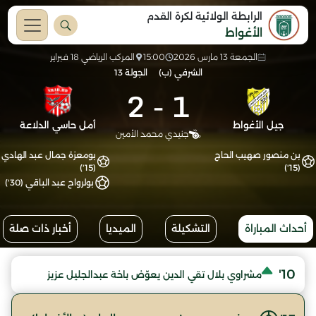
الرابطة الولائية لكرة القدم
الأغواط
الجمعة 13 مارس 2026
15:00
المركب الرياضي 18 فبراير
الشرفي (ب)
الجولة 13
2
-
1
جيل الأغواط
أمل حاسي الدلاعة
جنيدي محمد الأمين
بن منصور صهيب الحاج
بومعزة جمال عبد الهادي
(15')
(15')
بولرواح عبد الباقي (30')
أحداث المباراة
التشكيلة
الميديا
أخبار ذات صلة
10'
مشراوي بلال تقي الدين يعوّض باخة عبدالجليل عزيز