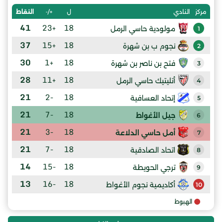
ل
+/-
النقاط
مركز
النادي
41
+23
18
مولودية حاسي الرمل
1
37
+15
18
نجوم ب بن شهرة
2
30
+1
18
فتح بن ناصر بن شهرة
3
28
+11
18
أتليتيك حاسي الرمل
4
21
-2
18
إتحاد العسافية
5
21
-7
18
جيل الأغواط
6
21
-3
18
أمل حاسي الدلاعة
7
21
-7
18
اتحاد الصادقية
8
14
-15
18
ترجي الحويطة
9
13
-16
18
أكاديمية نجوم الأغواط
10
الهبوط