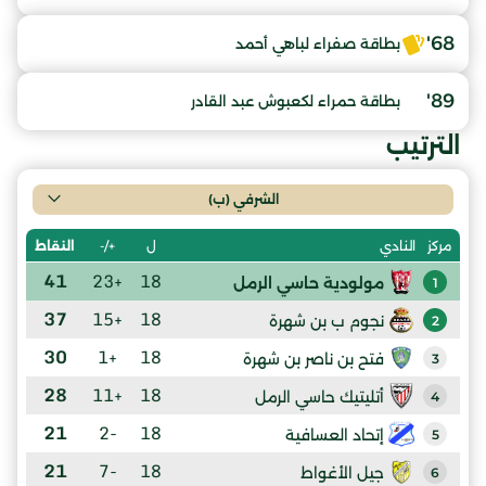
68'
بطاقة صفراء لباهي أحمد
89'
بطاقة حمراء لكعبوش عبد القادر
الترتيب
الشرفي (ب)
ل
+/-
النقاط
مركز
النادي
41
+23
18
مولودية حاسي الرمل
1
37
+15
18
نجوم ب بن شهرة
2
30
+1
18
فتح بن ناصر بن شهرة
3
28
+11
18
أتليتيك حاسي الرمل
4
21
-2
18
إتحاد العسافية
5
21
-7
18
جيل الأغواط
6