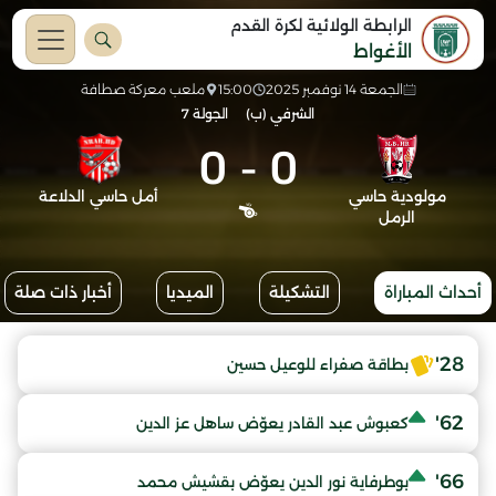
الرابطة الولائية لكرة القدم
الأغواط
الجمعة 14 نوفمبر 2025
15:00
ملعب معركة صطافة
الشرفي (ب)
الجولة 7
0
-
0
مولودية حاسي
أمل حاسي الدلاعة
الرمل
أحداث المباراة
التشكيلة
الميديا
أخبار ذات صلة
28'
بطاقة صفراء للوعيل حسين
62'
كعبوش عبد القادر يعوّض ساهل عز الدين
66'
بوطرفاية نور الدين يعوّض بقشيش محمد