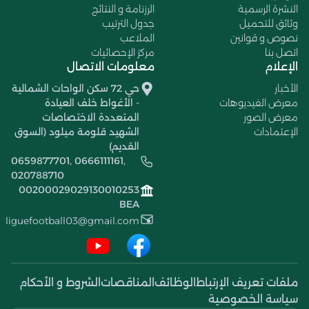
النشرة الرسمية
الرزنامة و النتائج
وثائق للتحميل
جدول الترتيب
نصوص و قوانين
الملاعب
اتصل بنا
مركز الإحصائيات
الإعلام
معلومات الاتصال
الأخبار
حي 72 سكن الواحات الشمالية
معرض الفيديوهات
- الأغواط خلف العيادة
معرض الصور
المتعددة الاختصاصات
الإعتمادات
الشهيد قلومة ميلود (السوق
القديم)
0659877701, 0666111161,
020788710
00200029029130010253
BEA
liguefootball03@gmail.com
ملفات تعريف الإرتباط
الوظائف
المناقصات
الشروط و الأحكام
سياسة الخصوصية