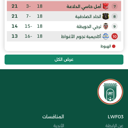
21
-3
18
أمل حاسي الدلاعة
7
21
-7
18
اتحاد الصادقية
8
14
-15
18
ترجي الحويطة
9
13
-16
18
أكاديمية نجوم الأغواط
10
الهبوط
عرض الكل
LWF03
المنافسات
عن الرابطة
الأندية