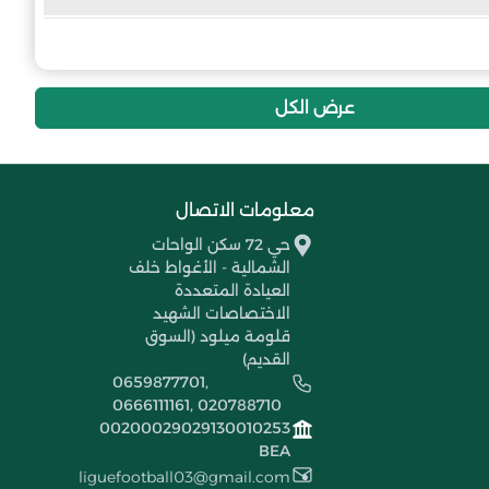
14
-15
18
ترجي الحويطة
13
-16
18
أكاديمية نجوم الأغواط
عرض الكل
معلومات الاتصال
حي 72 سكن الواحات
الشمالية - الأغواط خلف
العيادة المتعددة
الاختصاصات الشهيد
قلومة ميلود (السوق
القديم)
0659877701,
0666111161, 020788710
00200029029130010253
BEA
liguefootball03@gmail.com