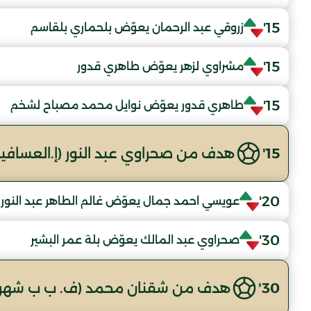
15'
زروقي عبد الرحمان يعوّض بلحماري بلقاسم
15'
مشراوي لزهر يعوّض طاهري قدور
15'
طاهري قدور يعوّض نوايل محمد مصباح لشخم
15'
هدف من صحراوي عبد النور (إ.العسافية
20'
عويسي احمد جمال يعوّض غالم الطاهر عبد النور
30'
صحراوي عبد المالك يعوّض بلة عمر البشير
30'
هدف من شقنان محمد (ف. ب ب شهرة