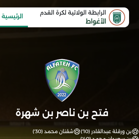
الرابطة الولائية لكرة القدم
الرئيسية
الأغواط
فتح بن ناصر بن شهرة
بن ورقلة عبدالقادر (10')
شقنان محمد (30')
بن سعيدان محمد (40')