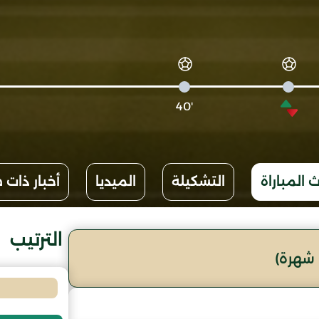
'40
 المباراة
التشكيلة
الميديا
أخبار ذات 
الترتيب
 شهرة)