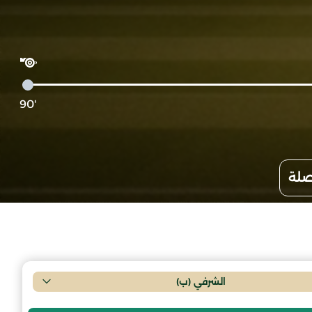
'90
صلة
الشرفي (ب)