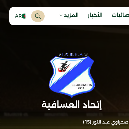
صائيات
الأخبار
المزيد
AR
إتحاد العسافية
صحراوي عبد النور (15')