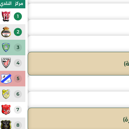
مركز
النادي
1
2
3
4
)
5
6
7
)
8