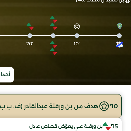
'20
'10
أحداث
10'
هدف من بن ورقلة عبدالقادر (ف. ب ب
15'
بن ورقلة علي يعوّض قصاص عادل