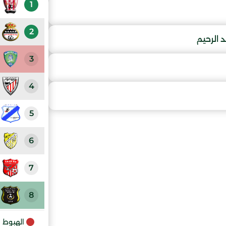
1
2
الرحيم
3
4
5
6
7
8
9
الهبوط