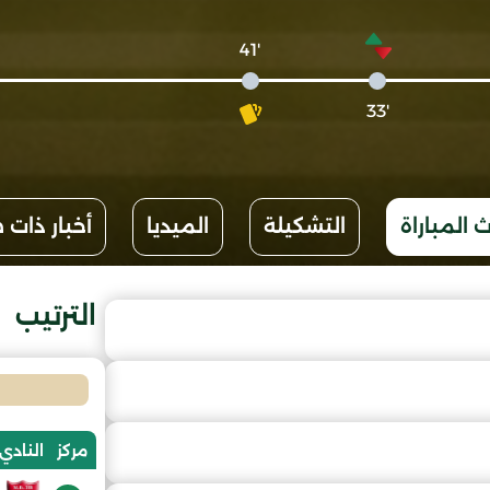
'41
'33
 المباراة
التشكيلة
الميديا
أخبار ذات 
الترتيب
مركز
النادي