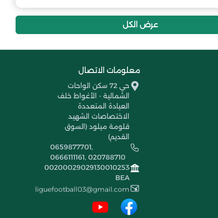
13
-16
18
أكاديمية نجوم الأغواط
عرض الكل
معلومات الاتصال
حي 72 سكن الواحات
الشمالية - الأغواط خلف
العيادة المتعددة
الاختصاصات الشهيد
قلومة ميلود (السوق
القديم)
0659877701,
0666111161, 020788710
00200029029130010253
BEA
liguefootball03@gmail.com