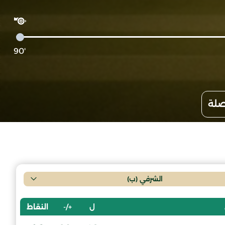
'90
صلة
الشرفي (ب)
ل
+/-
النقاط