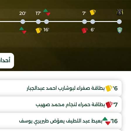
'20
'17
'7
'16
'6
أحداث
6'
بطاقة صفراء لبوشارب احمد عبدالجبار
7'
بطاقة حمراء لنجام محمد صهيب
16'
بعيط عبد اللطيف يعوّض طيريري يوسف