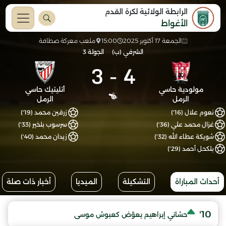
الرابطة الولائية لكرة القدم
الأغواط
الجمعة 17 أكتوبر 2025
15:00
ملعب معركة صطافة
الشرفي (ب)
الجولة 3
3
-
4
مولودية حاسي
أتليتيك حاسي
الرمل
الرمل
نعوم علال (16')
زرقين محمد (19')
غزال محمد علي (36')
سرسوب بلخير (33')
شويكة عطاء الله (32')
زيدان محمد (40')
بلكحل أحمد (29')
أحداث المباراة
التشكيلة
الميديا
أخبار ذات صلة
10'
حشاني إبراهيم يعوّض كعبوش موسى