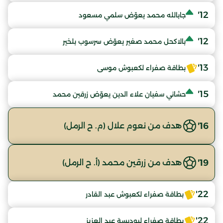
12'
جابالله محمد يعوّض سلمي مسعود
12'
بالاكحل محمد صغير يعوّض سرسوب بلخير
13'
بطاقة صفراء لكعبوش موسى
15'
حشاني سفيان علاء الدين يعوّض زرقين محمد
16'
هدف من نعوم علال (م. ح الرمل)
19'
هدف من زرقين محمد (أ. ح الرمل)
22'
بطاقة صفراء لكعبوش عبد القادر
22'
بطاقة صفراء لبوديسة عبد العزيز