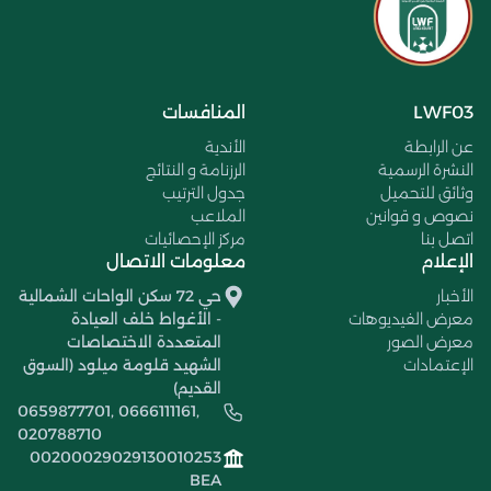
LWF03
المنافسات
عن الرابطة
الأندية
النشرة الرسمية
الرزنامة و النتائج
وثائق للتحميل
جدول الترتيب
نصوص و قوانين
الملاعب
اتصل بنا
مركز الإحصائيات
الإعلام
معلومات الاتصال
الأخبار
حي 72 سكن الواحات الشمالية
معرض الفيديوهات
- الأغواط خلف العيادة
معرض الصور
المتعددة الاختصاصات
الإعتمادات
الشهيد قلومة ميلود (السوق
القديم)
0659877701, 0666111161,
020788710
00200029029130010253
BEA