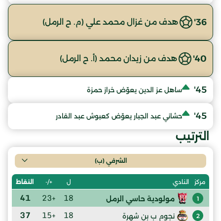
36'
هدف من غزال محمد علي (م. ح الرمل)
40'
هدف من زيدان محمد (أ. ح الرمل)
45'
ساهل عز الدين يعوّض خراز حمزة
45'
حشاني عبد الجبار يعوّض كعبوش عبد القادر
الترتيب
الشرفي (ب)
ل
+/-
النقاط
مركز
النادي
41
+23
18
مولودية حاسي الرمل
1
37
+15
18
نجوم ب بن شهرة
2