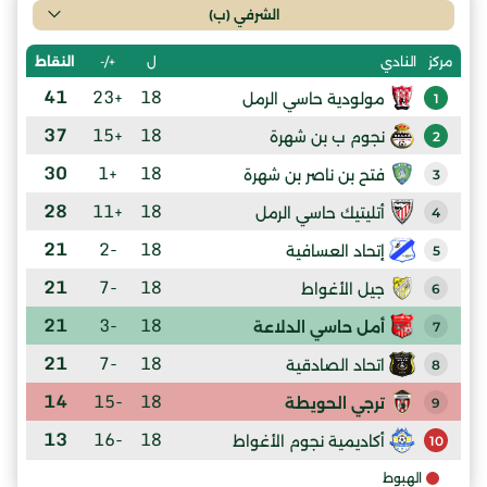
الشرفي (ب)
ل
+/-
النقاط
مركز
النادي
41
+23
18
مولودية حاسي الرمل
1
37
+15
18
نجوم ب بن شهرة
2
30
+1
18
فتح بن ناصر بن شهرة
3
28
+11
18
أتليتيك حاسي الرمل
4
21
-2
18
إتحاد العسافية
5
21
-7
18
جيل الأغواط
6
21
-3
18
أمل حاسي الدلاعة
7
21
-7
18
اتحاد الصادقية
8
14
-15
18
ترجي الحويطة
9
13
-16
18
أكاديمية نجوم الأغواط
10
الهبوط