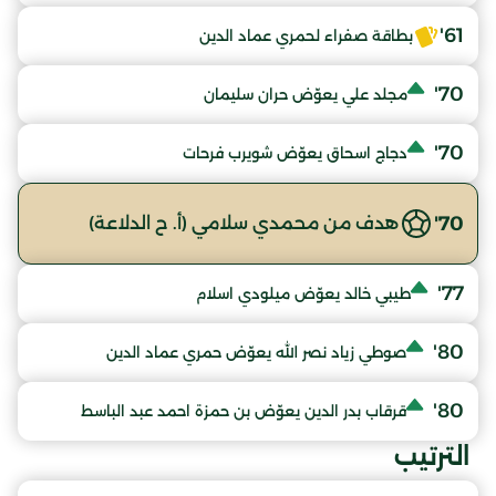
61'
بطاقة صفراء لحمري عماد الدين
70'
مجلد علي يعوّض حران سليمان
70'
دجاج اسحاق يعوّض شويرب فرحات
70'
هدف من محمدي سلامي (أ. ح الدلاعة)
77'
طيبي خالد يعوّض ميلودي اسلام
80'
صوطي زياد نصر الله يعوّض حمري عماد الدين
80'
قرقاب بدر الدين يعوّض بن حمزة احمد عبد الباسط
الترتيب