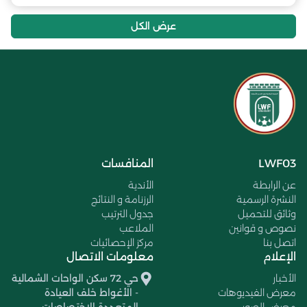
عرض الكل
LWF03
المنافسات
عن الرابطة
الأندية
النشرة الرسمية
الرزنامة و النتائج
وثائق للتحميل
جدول الترتيب
نصوص و قوانين
الملاعب
اتصل بنا
مركز الإحصائيات
الإعلام
معلومات الاتصال
الأخبار
حي 72 سكن الواحات الشمالية
معرض الفيديوهات
- الأغواط خلف العيادة
معرض الصور
المتعددة الاختصاصات