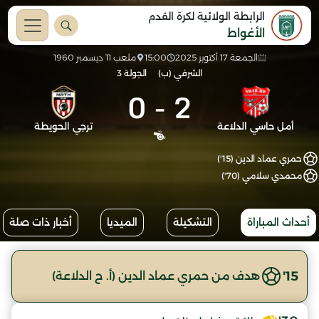
الرابطة الولائية لكرة القدم
الأغواط
الجمعة 17 أكتوبر 2025
15:00
ملعب 11 ديسمبر 1960
الشرفي (ب)
الجولة 3
0
-
2
أمل حاسي الدلاعة
ترجي الحويطة
حمري عماد الدين (15')
محمدي سلامي (70')
أحداث المباراة
التشكيلة
الميديا
أخبار ذات صلة
15'
هدف من حمري عماد الدين (أ. ح الدلاعة)