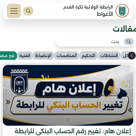
الرابطة الولائية لكرة القدم
الأغواط
مقالات
الكل
النشاطات
التحكيم
المنافسات
الإنضباط
الفنية
غير مص
إعلان هام: تغيير رقم الحساب البنكي للرابطة