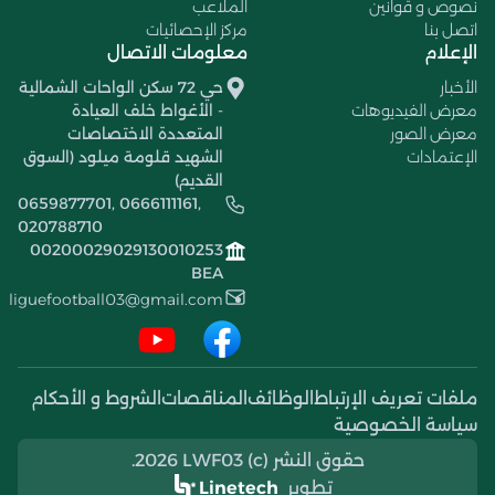
نصوص و قوانين
الملاعب
اتصل بنا
مركز الإحصائيات
الإعلام
معلومات الاتصال
الأخبار
حي 72 سكن الواحات الشمالية
معرض الفيديوهات
- الأغواط خلف العيادة
معرض الصور
المتعددة الاختصاصات
الإعتمادات
الشهيد قلومة ميلود (السوق
القديم)
0659877701, 0666111161,
020788710
00200029029130010253
BEA
liguefootball03@gmail.com
ملفات تعريف الإرتباط
الوظائف
المناقصات
الشروط و الأحكام
سياسة الخصوصية
حقوق النشر (c) 2026 LWF03.
تطوير
Linetech